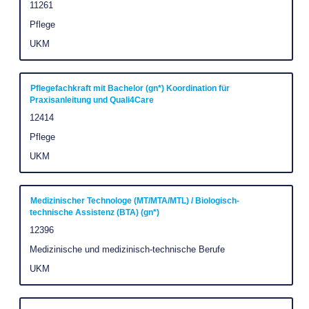
full
with
Job
11261
Id
contents
space
Job
Pflege
of
Category
bar
Company
UKM
the
to
job
view
information.
the
Title
Select
Pflegefachkraft mit Bachelor (gn*) Koordination für
Praxisanleitung und Quali4Care
full
with
Job
12414
contents
space
Id
of
Job
Pflege
bar
Category
the
to
Company
UKM
job
view
information.
the
Title
Select
Medizinischer Technologe (MT/MTA/MTL) / Biologisch-
full
technische Assistenz (BTA) (gn*)
with
contents
Job
12396
space
of
Id
Job
Medizinische und medizinisch-technische Berufe
bar
the
Category
to
Company
UKM
job
view
information.
the