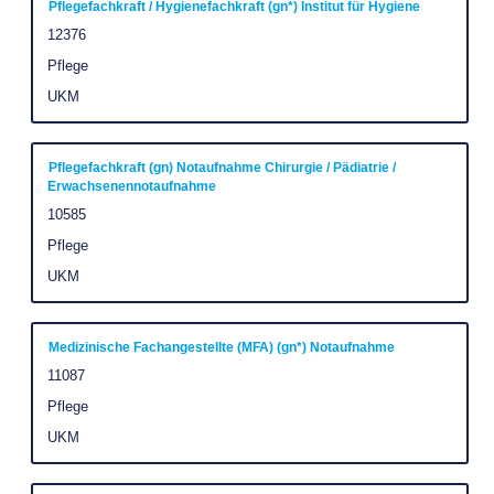
Title
Select
Pflegefachkraft / Hygienefachkraft (gn*) Institut für Hygiene
full
with
Job
12376
contents
Id
space
of
Job
Pflege
Category
bar
the
Company
UKM
to
job
view
information.
the
Title
Select
Pflegefachkraft (gn) Notaufnahme Chirurgie / Pädiatrie /
Erwachsenennotaufnahme
full
with
Job
10585
contents
space
Id
of
Job
Pflege
bar
Category
the
to
Company
UKM
job
view
information.
the
Title
Select
Medizinische Fachangestellte (MFA) (gn*) Notaufnahme
full
with
Job
11087
contents
Id
space
of
Job
Pflege
Category
bar
the
Company
UKM
to
job
view
information.