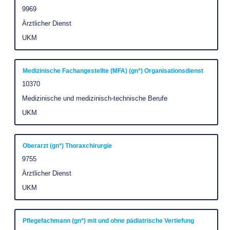
full
with
Job
9969
Id
contents
space
Job
Ärztlicher Dienst
of
Category
bar
Company
UKM
the
to
job
view
information.
the
Title
Select
Medizinische Fachangestellte (MFA) (gn*) Organisationsdienst
full
with
Job
10370
Id
contents
space
Job
Medizinische und medizinisch-technische Berufe
of
Category
bar
Company
UKM
the
to
job
view
information.
the
Title
Select
Oberarzt (gn*) Thoraxchirurgie
full
with
Job
9755
Id
contents
space
Job
Ärztlicher Dienst
of
Category
bar
Company
UKM
the
to
job
view
information.
the
Title
Select
Pflegefachmann (gn*) mit und ohne pädiatrische Vertiefung