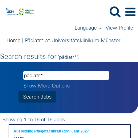
Language
View Profile
(curren
Home
|
Pädiatr* at Universitätsklinikum Münster
page)
Search results for
"pädiatr*".
Show More Options
Search
Showing 1 to 16 of 16 Jobs
results
Title
Select
Ausbildung Pflegefachkraft (gn*) Jahr 2027
for