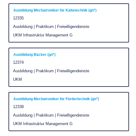
die
29
Stelleninformationen
Stellenbezeichnung
Drücken
Ausbildung Mechatroniker für Kältetechnik (gn*)
von
vollständig
Sie
Stellenkennung
12335
29
anzuzeigen.
die
Stellen
Stellenkategorie
Ausbildung | Praktikum | Freiwilligendienste
Leertaste,
angezeigt
Unternehmen
UKM Infrastruktur Management G
um
Verwenden
die
Sie
Stelleninformationen
Stellenbezeichnung
Drücken
Ausbildung Bäcker (gn*)
die
vollständig
Sie
Stellenkennung
12374
Tabulatortaste
anzuzeigen.
die
um
Stellenkategorie
Ausbildung | Praktikum | Freiwilligendienste
Leertaste,
durch
Unternehmen
UKM
um
die
die
Stellenliste
Stelleninformationen
Stellenbezeichnung
Drücken
zu
Ausbildung Mechatroniker für Fördertechnik (gn*)
vollständig
Sie
navigieren.
Stellenkennung
12338
anzuzeigen.
die
Wählen
Stellenkategorie
Ausbildung | Praktikum | Freiwilligendienste
Leertaste,
Sie
Unternehmen
UKM Infrastruktur Management G
um
eine