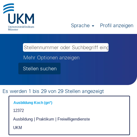
Sprache
Profil anzeigen
Alle
Stellen
Mehr Optionen anzeigen
Suchergebnis
Es werden 1 bis 29 von 29 Stellen angezeigt
für
Stellenbezeichnung
Drücken
Ausbildung Koch (gn*)
"".
Sie
Stellenkennung
12372
Es
die
Stellenkategorie
Ausbildung | Praktikum | Freiwilligendienste
werden
Leertaste,
1
Unternehmen
UKM
um
bis