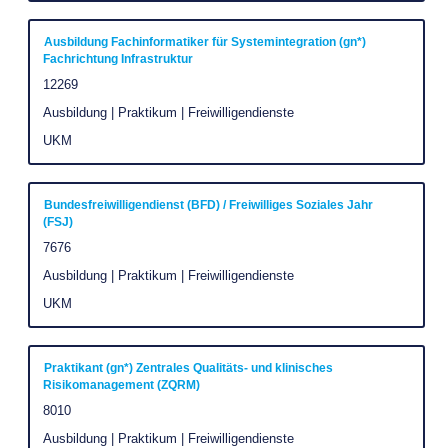
die
Stelleninformationen
Stellenbezeichnung
Drücken
Ausbildung Fachinformatiker für Systemintegration (gn*)
vollständig
Fachrichtung Infrastruktur
Sie
anzuzeigen.
Stellenkennung
12269
die
Stellenkategorie
Ausbildung | Praktikum | Freiwilligendienste
Leertaste,
um
Unternehmen
UKM
die
Stelleninformationen
Stellenbezeichnung
Drücken
Bundesfreiwilligendienst (BFD) / Freiwilliges Soziales Jahr
vollständig
(FSJ)
Sie
anzuzeigen.
Stellenkennung
7676
die
Stellenkategorie
Ausbildung | Praktikum | Freiwilligendienste
Leertaste,
um
Unternehmen
UKM
die
Stelleninformationen
Stellenbezeichnung
Drücken
Praktikant (gn*) Zentrales Qualitäts- und klinisches
vollständig
Risikomanagement (ZQRM)
Sie
anzuzeigen.
Stellenkennung
8010
die
Stellenkategorie
Ausbildung | Praktikum | Freiwilligendienste
Leertaste,