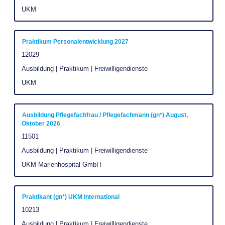
um
Unternehmen
UKM
die
Stelleninformationen
Stellenbezeichnung
Drücken
Praktikum Personalentwicklung 2027
vollständig
Sie
Stellenkennung
12029
anzuzeigen.
die
Stellenkategorie
Ausbildung | Praktikum | Freiwilligendienste
Leertaste,
Unternehmen
UKM
um
die
Stelleninformationen
Stellenbezeichnung
Drücken
Ausbildung Pflegefachfrau / Pflegefachmann (gn*) August,
Oktober 2026
vollständig
Sie
Stellenkennung
11501
anzuzeigen.
die
Stellenkategorie
Ausbildung | Praktikum | Freiwilligendienste
Leertaste,
um
Unternehmen
UKM Marienhospital GmbH
die
Stelleninformationen
Stellenbezeichnung
Drücken
Praktikant (gn*) UKM International
vollständig
Sie
Stellenkennung
10213
anzuzeigen.
die
Stellenkategorie
Ausbildung | Praktikum | Freiwilligendienste