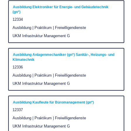
die
Stelle
Stelleninformationen
aus,
Stellenbezeichnung
Drücken
Ausbildung Elektroniker für Energie- und Gebäudetechnik
(gn*)
vollständig
um
Sie
Stellenkennung
12334
anzuzeigen.
alle
die
Stellenkategorie
Details
Ausbildung | Praktikum | Freiwilligendienste
Leertaste,
anzuzeigen.
um
Unternehmen
UKM Infrastruktur Management G
die
Stelleninformationen
Stellenbezeichnung
Drücken
Ausbildung Anlagenmechaniker (gn*) Sanitär-, Heizungs- und
vollständig
Klimatechnik
Sie
anzuzeigen.
Stellenkennung
12336
die
Stellenkategorie
Ausbildung | Praktikum | Freiwilligendienste
Leertaste,
um
Unternehmen
UKM Infrastruktur Management G
die
Stelleninformationen
Stellenbezeichnung
Drücken
Ausbildung Kaufleute für Büromanagement (gn*)
vollständig
Sie
Stellenkennung
12337
anzuzeigen.
die
Stellenkategorie
Ausbildung | Praktikum | Freiwilligendienste
Leertaste,
Unternehmen
UKM Infrastruktur Management G