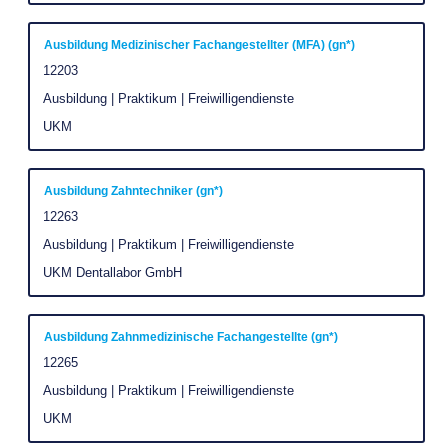
die
Stelleninformationen
Stellenbezeichnung
Drücken
Ausbildung Medizinischer Fachangestellter (MFA) (gn*)
vollständig
Sie
Stellenkennung
12203
anzuzeigen.
die
Stellenkategorie
Ausbildung | Praktikum | Freiwilligendienste
Leertaste,
Unternehmen
UKM
um
die
Stelleninformationen
Stellenbezeichnung
Drücken
Ausbildung Zahntechniker (gn*)
vollständig
Sie
Stellenkennung
12263
anzuzeigen.
die
Stellenkategorie
Ausbildung | Praktikum | Freiwilligendienste
Leertaste,
Unternehmen
UKM Dentallabor GmbH
um
die
Stelleninformationen
Stellenbezeichnung
Drücken
Ausbildung Zahnmedizinische Fachangestellte (gn*)
vollständig
Sie
Stellenkennung
12265
anzuzeigen.
die
Stellenkategorie
Ausbildung | Praktikum | Freiwilligendienste
Leertaste,
Unternehmen
UKM
um