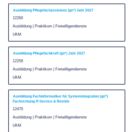
die
Stelleninformationen
Stellenbezeichnung
Drücken
Ausbildung Pflegefachassistenz (gn*) Jahr 2027
vollständig
Sie
Stellenkennung
12260
anzuzeigen.
die
Stellenkategorie
Ausbildung | Praktikum | Freiwilligendienste
Leertaste,
Unternehmen
UKM
um
die
Stelleninformationen
Stellenbezeichnung
Drücken
Ausbildung Pflegefachkraft (gn*) Jahr 2027
vollständig
Sie
Stellenkennung
12259
anzuzeigen.
die
Stellenkategorie
Ausbildung | Praktikum | Freiwilligendienste
Leertaste,
Unternehmen
UKM
um
die
Stelleninformationen
Stellenbezeichnung
Drücken
Ausbildung Fachinformatiker für Systemintegration (gn*)
Fachrichtung IT-Service & Betrieb
vollständig
Sie
Stellenkennung
12470
anzuzeigen.
die
Stellenkategorie
Ausbildung | Praktikum | Freiwilligendienste
Leertaste,
um
Unternehmen
UKM