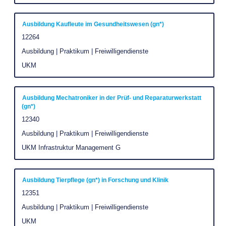
um
die
Stelleninformationen
Stellenbezeichnung
Drücken
Ausbildung Kaufleute im Gesundheitswesen (gn*)
vollständig
Sie
Stellenkennung
12264
anzuzeigen.
die
Stellenkategorie
Ausbildung | Praktikum | Freiwilligendienste
Leertaste,
Unternehmen
UKM
um
die
Stelleninformationen
Stellenbezeichnung
Drücken
Ausbildung Mechatroniker in der Prüf- und Reparaturwerkstatt
(gn*)
vollständig
Sie
Stellenkennung
12340
anzuzeigen.
die
Stellenkategorie
Ausbildung | Praktikum | Freiwilligendienste
Leertaste,
um
Unternehmen
UKM Infrastruktur Management G
die
Stelleninformationen
Stellenbezeichnung
Drücken
Ausbildung Tierpflege (gn*) in Forschung und Klinik
vollständig
Sie
Stellenkennung
12351
anzuzeigen.
die
Stellenkategorie
Ausbildung | Praktikum | Freiwilligendienste
Leertaste,
Unternehmen
UKM