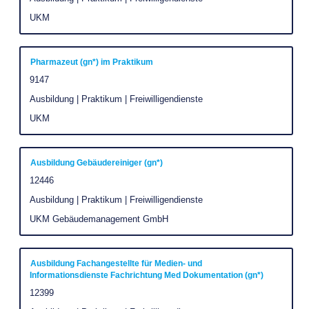
Leertaste,
Unternehmen
UKM
um
die
Stelleninformationen
Stellenbezeichnung
Drücken
Pharmazeut (gn*) im Praktikum
vollständig
Sie
Stellenkennung
9147
anzuzeigen.
die
Stellenkategorie
Ausbildung | Praktikum | Freiwilligendienste
Leertaste,
Unternehmen
UKM
um
die
Stelleninformationen
Stellenbezeichnung
Drücken
Ausbildung Gebäudereiniger (gn*)
vollständig
Sie
Stellenkennung
12446
anzuzeigen.
die
Stellenkategorie
Ausbildung | Praktikum | Freiwilligendienste
Leertaste,
Unternehmen
UKM Gebäudemanagement GmbH
um
die
Stelleninformationen
Stellenbezeichnung
Drücken
Ausbildung Fachangestellte für Medien- und
Informationsdienste Fachrichtung Med Dokumentation (gn*)
vollständig
Sie
Stellenkennung
12399
anzuzeigen.
die