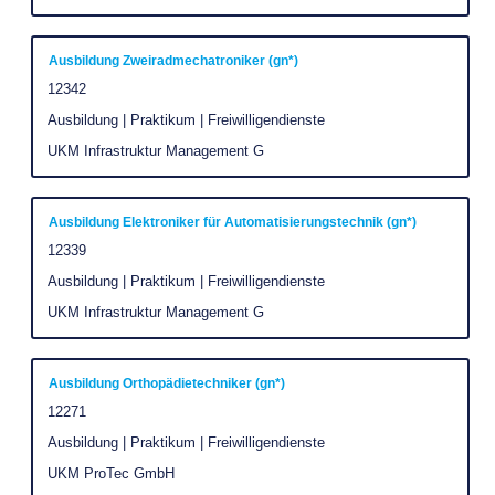
um
die
Stelleninformationen
Stellenbezeichnung
Drücken
Ausbildung Zweiradmechatroniker (gn*)
vollständig
Sie
Stellenkennung
12342
anzuzeigen.
die
Stellenkategorie
Ausbildung | Praktikum | Freiwilligendienste
Leertaste,
Unternehmen
UKM Infrastruktur Management G
um
die
Stelleninformationen
Stellenbezeichnung
Drücken
Ausbildung Elektroniker für Automatisierungstechnik (gn*)
vollständig
Sie
Stellenkennung
12339
anzuzeigen.
die
Stellenkategorie
Ausbildung | Praktikum | Freiwilligendienste
Leertaste,
Unternehmen
UKM Infrastruktur Management G
um
die
Stelleninformationen
Stellenbezeichnung
Drücken
Ausbildung Orthopädietechniker (gn*)
vollständig
Sie
Stellenkennung
12271
anzuzeigen.
die
Stellenkategorie
Ausbildung | Praktikum | Freiwilligendienste
Leertaste,
Unternehmen
UKM ProTec GmbH
um