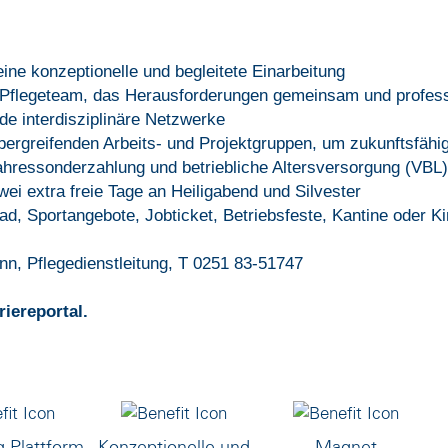
ine konzeptionelle und begleitete Einarbeitung
d Pflegeteam, das Herausforderungen gemeinsam und professi
e interdisziplinäre Netzwerke
bergreifenden Arbeits- und Projektgruppen, um zukunftsfähig
hressonderzahlung und betriebliche Altersversorgung (VBL)
ei extra freie Tage an Heiligabend und Silvester
rad, Sportangebote, Jobticket, Betriebsfeste, Kantine oder K
n, Pflegedienstleitung, T 0251 83-51747
iereportal.
g-Plattform
Konzeptionelle und
Magnet