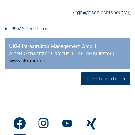
(*gn=geschlechtsneutral)
▼ Weitere Infos
UKM Infrastruktur Management GmbH
Albert-Schweitzer-Campus 1 | 48149 Münster |
www.ukm-im.de
Jetzt bewerben »
W
W
W
W
i
i
i
i
r
r
r
r
d
d
d
d
W