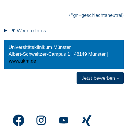
(*gn=geschlechtsneutral)
▼ Weitere Infos
Universitätsklinikum Münster
Albert-Schweitzer-Campus 1 | 48149 Münster |
www.ukm.de
Jetzt bewerben »
W
W
W
W
i
i
i
i
r
r
r
r